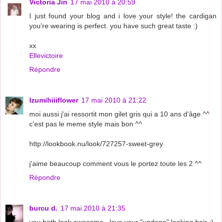
Victoria Jin
17 mai 2010 à 20:59
I just found your blog and i love your style! the cardigan
you're wearing is perfect. you have such great taste :)
xx
Ellevictoire
Répondre
Izumihiiiflower
17 mai 2010 à 21:22
moi aussi j'ai ressortit mon gilet gris qui a 10 ans d'âge ^^
c'est pas le meme style mais bon ^^
http://lookbook.nu/look/727257-sweet-grey
j'aime beaucoup comment vous le portez toute les 2 ^^
Répondre
burcu d.
17 mai 2010 à 21:35
you both look awesome...love your "undone" looking hair :)