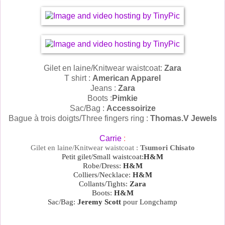
Gilet en laine/Knitwear waistcoat:
Zara
T shirt :
American Apparel
Jeans :
Zara
Boots :
Pimkie
Sac/Bag :
Accessoirize
Bague à trois doigts/Three fingers ring :
Thomas.V Jewels
Carrie
:
Gilet en laine/Knitwear waistcoat :
Tsumori Chisato
Petit gilet/Small waistcoat:
H&M
Robe/Dress:
H&M
Colliers/Necklace:
H&M
Collants/Tights:
Zara
Boots:
H&M
Sac/Bag:
Jeremy Scott
pour Longchamp