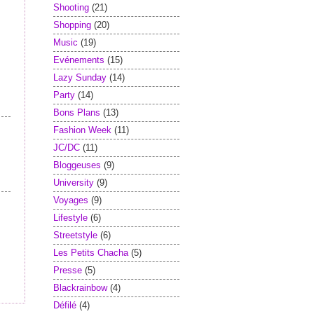
Shooting
(21)
Shopping
(20)
Music
(19)
Evénements
(15)
Lazy Sunday
(14)
Party
(14)
Bons Plans
(13)
Fashion Week
(11)
JC/DC
(11)
Bloggeuses
(9)
University
(9)
Voyages
(9)
Lifestyle
(6)
Streetstyle
(6)
Les Petits Chacha
(5)
Presse
(5)
Blackrainbow
(4)
Défilé
(4)