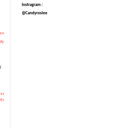
Instragram :
@Candyrosiee
xx
dy
d
y
xx
dy