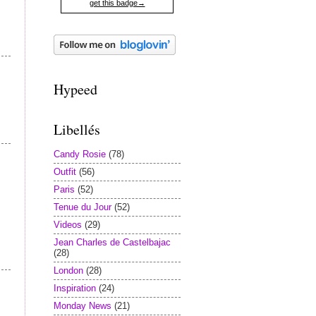
get this badge→
Hypeed
Libellés
Candy Rosie
(78)
Outfit
(56)
Paris
(52)
Tenue du Jour
(52)
Videos
(29)
Jean Charles de Castelbajac
(28)
London
(28)
Inspiration
(24)
Monday News
(21)