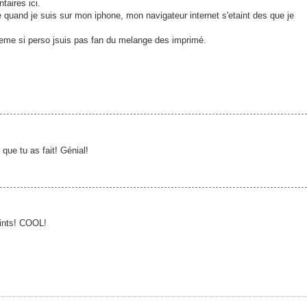
taires ici.
e quand je suis sur mon iphone, mon navigateur internet s'etaint des que je
 meme si perso jsuis pas fan du melange des imprimé.
que tu as fait! Génial!
rints! COOL!