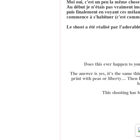
Moi oui, c'est un peu la même chos
Au début je n’étais pas vraiment ins
puis finalement en voyant ces mélan
commence à s'habituer (c'est comme
Le shoot a été réalisé par l’adorabl
Does this ever happen to you 
The answer is yes, it’s the same thi
print with peas or liberty… Then I 
b
This shooting has b