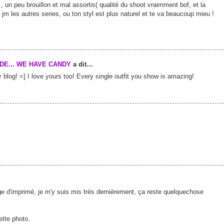
 , un peu brouillon et mal assortis( qualité du shoot vraimment bof, et la
 jm les autres series, ou ton styl est plus naturel et te va beaucoup mieu !
DE... WE HAVE CANDY
a dit…
 blog! =] I love yours too! Every single outfit you show is amazing!
e d'imprimé, je m'y suis mis très dernièrement, ça reste quelquechose
ette photo.