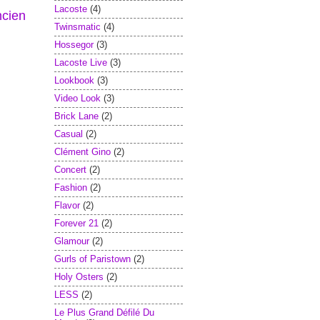
Lacoste
(4)
ncien
Twinsmatic
(4)
Hossegor
(3)
Lacoste Live
(3)
Lookbook
(3)
Video Look
(3)
Brick Lane
(2)
Casual
(2)
Clément Gino
(2)
Concert
(2)
Fashion
(2)
Flavor
(2)
Forever 21
(2)
Glamour
(2)
Gurls of Paristown
(2)
Holy Osters
(2)
LESS
(2)
Le Plus Grand Défilé Du